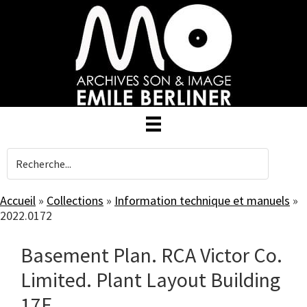
Skip
to
main
content
Accueil
»
Collections
»
Information technique et manuels
»
2022.0172
Basement Plan. RCA Victor Co.
Limited. Plant Layout Building
17E