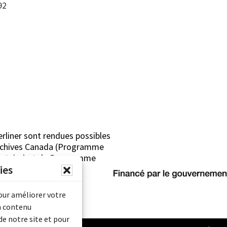
92
erliner sont rendues possibles
Archives Canada (Programme
mentaire) et du Programme
ies
rimoine).
pour améliorer votre
n contenu
de notre site et pour