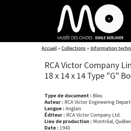
Skip
to
main
content
Accueil
»
Collections
»
Information techn
RCA Victor Company Lim
18 x 14 x 14 Type "G" Bo
Type de document :
bleu
Auteur :
RCA Victor Engineering Depar
Langue :
Anglais
Éditeur :
RCA Victor Company Ltd.
Lieu de production :
Montréal, Québec
Date :
1943