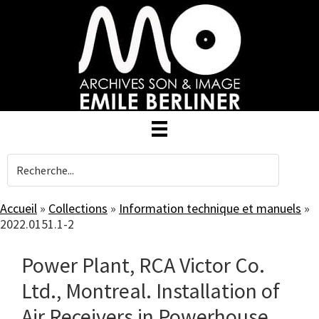
Skip
to
main
content
Accueil
»
Collections
»
Information technique et manuels
»
2022.0151.1-2
Power Plant, RCA Victor Co.
Ltd., Montreal. Installation of
Air Receivers in Powerhouse