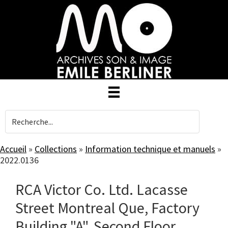
Skip
to
main
content
Accueil
»
Collections
»
Information technique et manuels
»
2022.0136
RCA Victor Co. Ltd. Lacasse
Street Montreal Que, Factory
Building "A", Second Floor