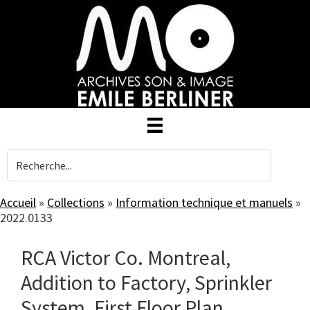
Skip
to
main
content
Accueil
»
Collections
»
Information technique et manuels
»
2022.0133
RCA Victor Co. Montreal,
Addition to Factory, Sprinkler
System, First Floor Plan