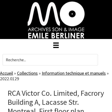
Skip
to
main
content
Accueil
»
Collections
»
Information technique et manuels
»
2022.0129
RCA Victor Co. Limited, Facrory
Building A, Lacasse Str.
Montreal, First floor plan