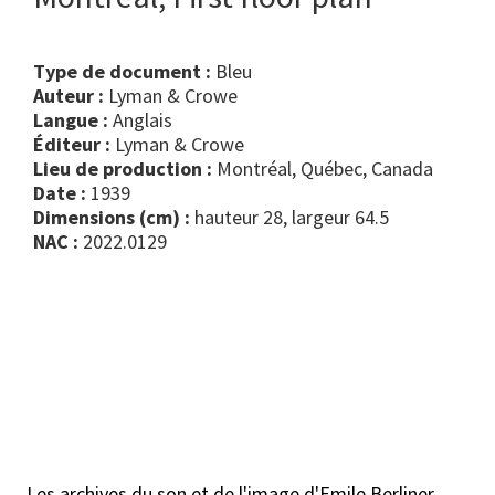
Type de document :
bleu
Auteur :
Lyman & Crowe
Langue :
Anglais
Éditeur :
Lyman & Crowe
Lieu de production :
Montréal, Québec, Canada
Date :
1939
Dimensions (cm) :
hauteur 28, largeur 64.5
NAC :
2022.0129
Les archives du son et de l'image d'Emile Berliner