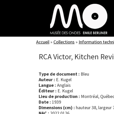
Skip
to
main
content
Accueil
»
Collections
»
Information techn
RCA Victor, Kitchen Rev
Type de document :
bleu
Auteur :
E. Kugel
Langue :
Anglais
Éditeur :
E. Kugel
Lieu de production :
Montréal, Québec
Date :
1939
Dimensions (cm) :
hauteur 38, largeur 
NAC :
2022.0126