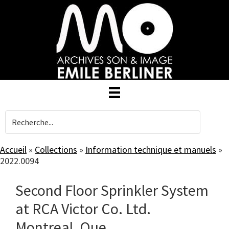
Skip
to
main
content
Accueil
»
Collections
»
Information technique et manuels
»
2022.0094
Second Floor Sprinkler System
at RCA Victor Co. Ltd.
Montreal, Que