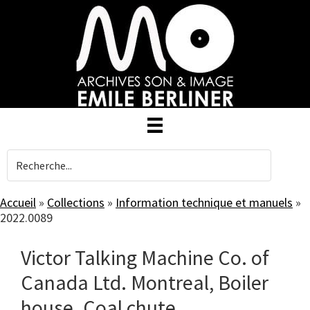
Skip
to
main
content
Accueil
»
Collections
»
Information technique et manuels
»
2022.0089
Victor Talking Machine Co. of
Canada Ltd. Montreal, Boiler
house. Coal chute