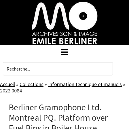
Skip
to
main
content
Accueil
»
Collections
»
Information technique et manuels
»
2022.0084
Berliner Gramophone Ltd.
Montreal PQ. Platform over
Fuel Bins in Boiler House