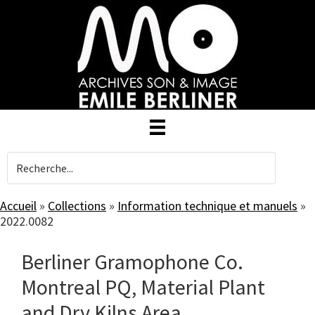
Skip
to
main
content
Accueil
»
Collections
»
Information technique et manuels
»
2022.0082
Berliner Gramophone Co.
Montreal PQ, Material Plant
and Dry Kilns Area