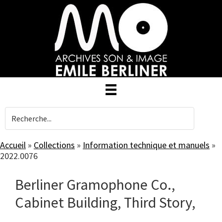
Skip
to
main
content
Accueil
»
Collections
»
Information technique et manuels
»
2022.0076
Berliner Gramophone Co.,
Cabinet Building, Third Story,