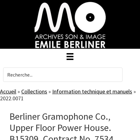
Skip
to
main
content
Accueil
»
Collections
»
Information technique et manuels
»
2022.0071
Berliner Gramophone Co.,
Upper Floor Power House.
B15309. Contract No. 7534.