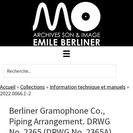
Skip
to
main
content
Accueil
»
Collections
»
Information technique et manuels
»
2022.0066.1-2
Berliner Gramophone Co.,
Piping Arrangement. DRWG
No. 2365 (DRWG No. 2365A)