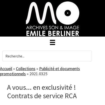
Skip
to
main
content
Accueil
»
Collections
»
Publicité et documents
promotionnels
»
2021.0325
A vous... en exclusivité !
Contrats de service RCA