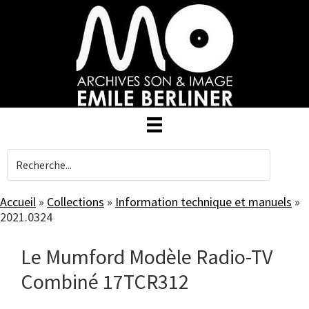
Skip
to
main
content
Accueil
»
Collections
»
Information technique et manuels
»
2021.0324
Le Mumford Modèle Radio-TV
Combiné 17TCR312