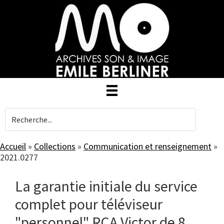
Skip
to
main
content
Accueil
»
Collections
»
Communication et renseignement
»
2021.0277
La garantie initiale du service
complet pour téléviseur
"personnel" RCA Victor de 8