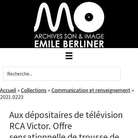
Skip
to
main
content
Accueil
»
Collections
»
Communication et renseignement
»
2021.0223
Aux dépositaires de télévision
RCA Victor. Offre
sensationnelle de trousse de