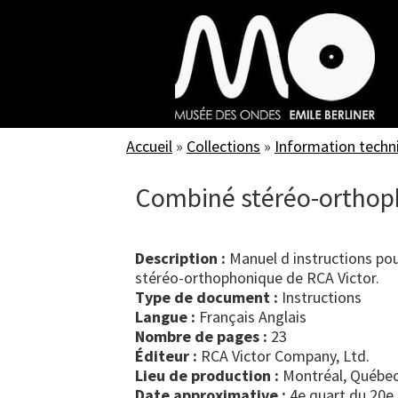
Skip
to
main
content
Accueil
»
Collections
»
Information techn
Combiné stéréo-orthoph
Description :
Manuel d instructions po
stéréo-orthophonique de RCA Victor.
Type de document :
instructions
Langue :
Français Anglais
Nombre de pages :
23
Éditeur :
RCA Victor Company, Ltd.
Lieu de production :
Montréal, Québec
Date approximative :
4e quart du 20e 