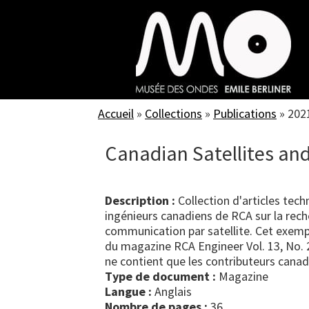
Skip
to
main
content
Accueil
»
Collections
»
Publications
»
202
Canadian Satellites a
Description :
Collection d'articles tech
ingénieurs canadiens de RCA sur la rec
communication par satellite. Cet exempl
du magazine RCA Engineer Vol. 13, No. 2
ne contient que les contributeurs canad
Type de document :
magazine
Langue :
Anglais
Nombre de pages :
36