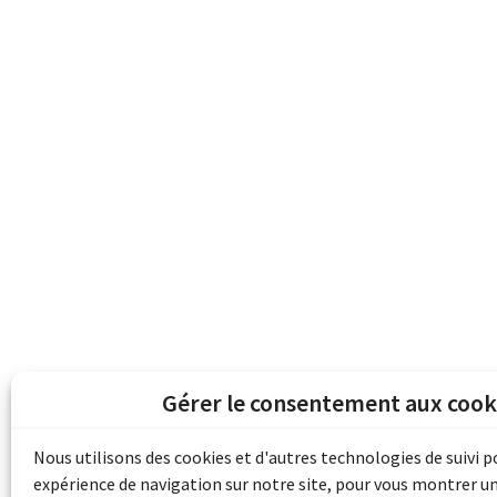
Gérer le consentement aux cook
Les archives du son et de l'image d'Emile B
grâce au financement de Bibliothèque et 
Nous utilisons des cookies et d'autres technologies de suivi 
pour les collectivités du patrimoine docu
expérience de navigation sur notre site, pour vous montrer u
d'aide aux musées (Accès numérique au pat