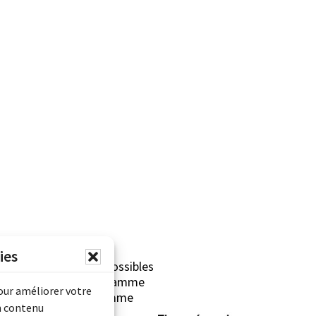
ies
erliner sont rendues possibles
Archives Canada (Programme
pour améliorer votre
mentaire) et du Programme
n contenu
rimoine).