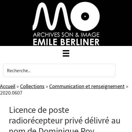
Skip
to
main
content
Accueil
»
Collections
»
Communication et renseignement
»
2020.0607
Licence de poste
radiorécepteur privé délivré au
nom de Dominique Roy