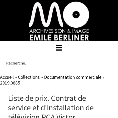
Skip
to
main
content
Accueil
»
Collections
»
Documentation commerciale
»
2019,0885
Liste de prix. Contrat de
service et d'installation de
télévision RCA Victor