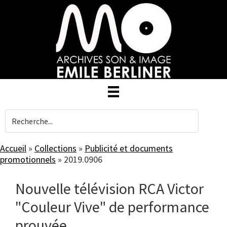
Skip
to
main
content
Accueil
»
Collections
»
Publicité et documents
promotionnels
»
2019.0906
Nouvelle télévision RCA Victor
"Couleur Vive" de performance
prouvée