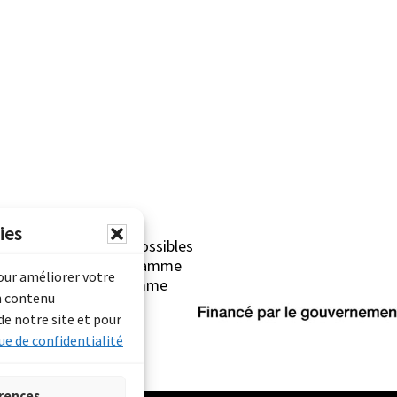
ies
erliner sont rendues possibles
Archives Canada (Programme
pour améliorer votre
mentaire) et du Programme
n contenu
rimoine).
de notre site et pour
ue de confidentialité
rences