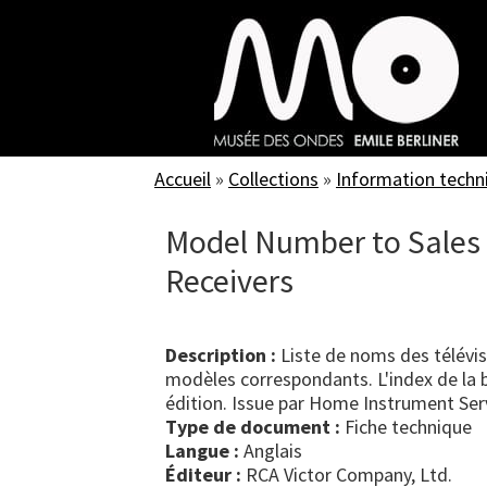
Skip
to
main
content
Accueil
»
Collections
»
Information techn
Model Number to Sales D
Receivers
Description :
Liste de noms des télévis
modèles correspondants. L'index de la
édition. Issue par Home Instrument Serv
Type de document :
fiche technique
Langue :
Anglais
Éditeur :
RCA Victor Company, Ltd.