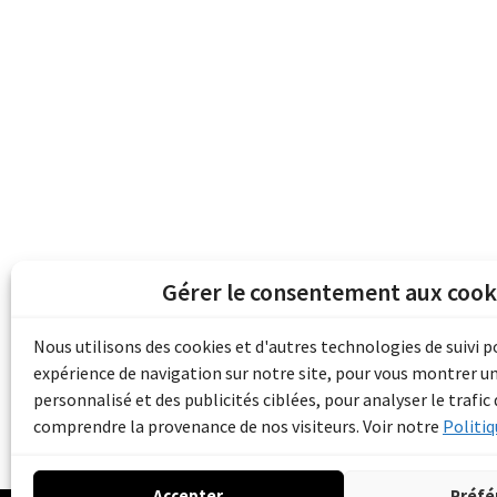
Gérer le consentement aux cook
Les archives du son et de l'image d'Emile B
grâce au financement de Bibliothèque et 
Nous utilisons des cookies et d'autres technologies de suivi 
pour les collectivités du patrimoine docu
expérience de navigation sur notre site, pour vous montrer u
d'aide aux musées (Accès numérique au pat
personnalisé et des publicités ciblées, pour analyser le trafic 
comprendre la provenance de nos visiteurs. Voir notre
Politiq
Accepter
Préfé