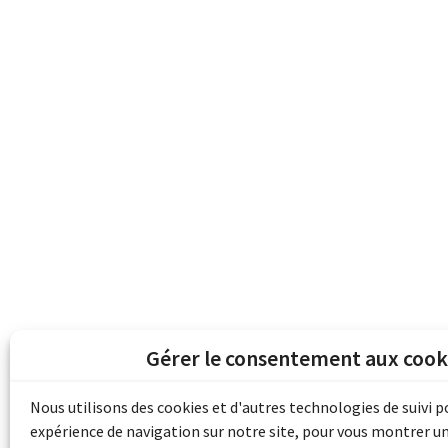
Gérer le consentement aux cook
Les archives du son et de l'image d'Emile B
grâce au financement de Bibliothèque et 
Nous utilisons des cookies et d'autres technologies de suivi 
pour les collectivités du patrimoine docu
expérience de navigation sur notre site, pour vous montrer u
d'aide aux musées (Accès numérique au pat