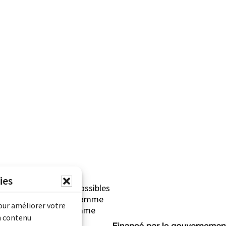
ies
erliner sont rendues possibles
Archives Canada (Programme
pour améliorer votre
mentaire) et du Programme
n contenu
rimoine).