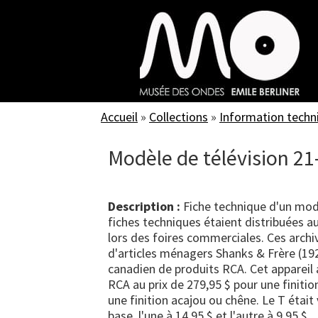
Skip
to
main
content
Accueil
»
Collections
»
Information techn
Modèle de télévision 21-
Description :
Fiche technique d'un modè
fiches techniques étaient distribuées a
lors des foires commerciales. Ces arch
d'articles ménagers Shanks & Frère (192
canadien de produits RCA. Cet appareil 
RCA au prix de 279,95 $ pour une finitio
une finition acajou ou chêne. Le T étai
base, l'une à 14,95 $ et l'autre à 9,95 $.