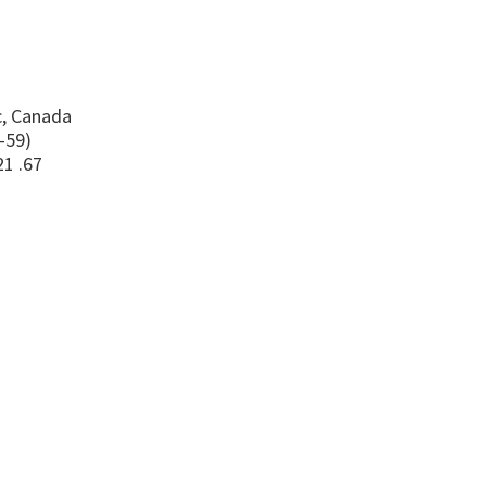
, Canada
-59)
21 .67