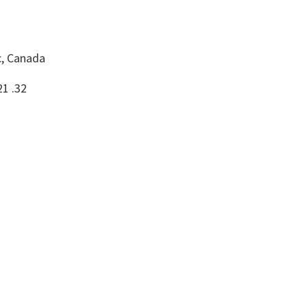
, Canada
21 .32