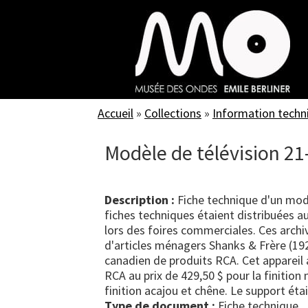
Skip
to
main
content
Accueil
»
Collections
»
Information techn
Modèle de télévision 2
Description :
Fiche technique d'un modè
fiches techniques étaient distribuées a
lors des foires commerciales. Ces arch
d'articles ménagers Shanks & Frère (192
canadien de produits RCA. Cet appareil 
RCA au prix de 429,50 $ pour la finition 
finition acajou et chêne. Le support étai
Type de document :
fiche technique