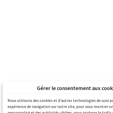
Gérer le consentement aux cook
Les archives du son et de l'image d'Emile B
grâce au financement de Bibliothèque et 
Nous utilisons des cookies et d'autres technologies de suivi 
pour les collectivités du patrimoine docu
expérience de navigation sur notre site, pour vous montrer u
d'aide aux musées (Accès numérique au pat
personnalisé et des publicités ciblées, pour analyser le trafic 