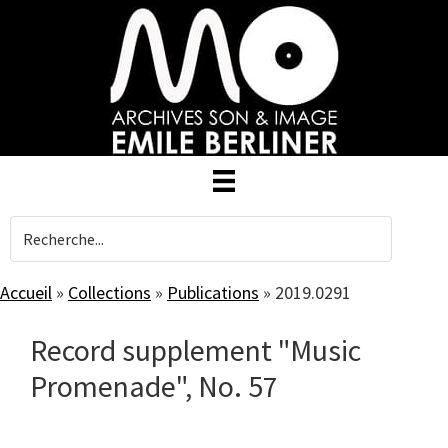
Skip
to
main
content
Accueil
»
Collections
»
Publications
»
2019.0291
Record supplement "Music
Promenade", No. 57