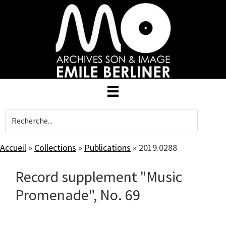
Skip
to
main
content
Accueil
»
Collections
»
Publications
»
2019.0288
Record supplement "Music
Promenade", No. 69