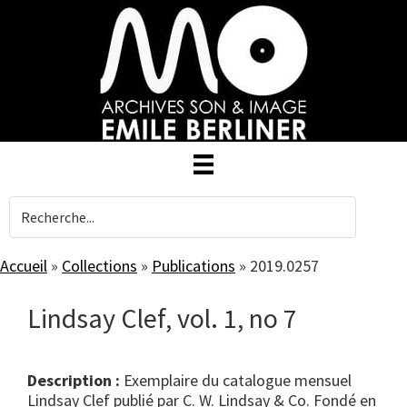
Skip
to
main
content
Accueil
»
Collections
»
Publications
»
2019.0257
Lindsay Clef, vol. 1, no 7
Description :
Exemplaire du catalogue mensuel
Lindsay Clef publié par C. W. Lindsay & Co. Fondé en