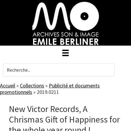
Skip
to
main
content
Accueil
»
Collections
»
Publicité et documents
promotionnels
»
2019.0211
New Victor Records, A
Chrismas Gift of Happiness for
the whole year round !