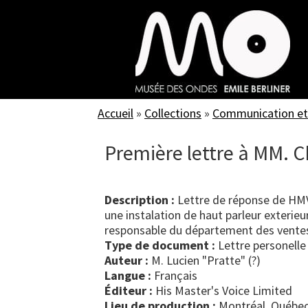
Skip
to
main
content
Accueil
»
Collections
»
Communication et
Première lettre à MM. C
Description :
Lettre de réponse de HMV
une instalation de haut parleur exterieur
responsable du département des vente
Type de document :
lettre personelle
Auteur :
M. Lucien "Pratte" (?)
Langue :
Français
Éditeur :
His Master's Voice Limited
Lieu de production :
Montréal, Québec