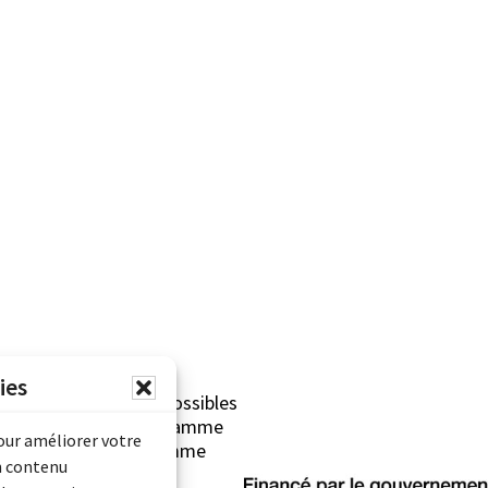
ies
erliner sont rendues possibles
Archives Canada (Programme
pour améliorer votre
mentaire) et du Programme
n contenu
rimoine).