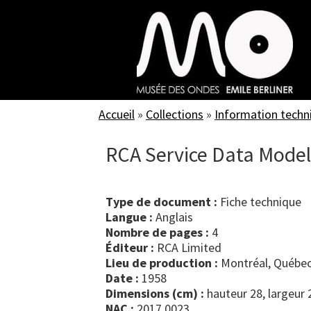
Skip
to
main
content
Accueil
»
Collections
»
Information techn
RCA Service Data Model
Type de document :
fiche technique
Langue :
Anglais
Nombre de pages :
4
Éditeur :
RCA Limited
Lieu de production :
Montréal, Québec
Date :
1958
Dimensions (cm) :
hauteur 28, largeur 
NAC :
2017.0023