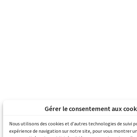
Gérer le consentement aux cook
Les archives du son et de l'image d'Emile B
grâce au financement de Bibliothèque et 
Nous utilisons des cookies et d'autres technologies de suivi 
pour les collectivités du patrimoine docu
expérience de navigation sur notre site, pour vous montrer u
d'aide aux musées (Accès numérique au pat