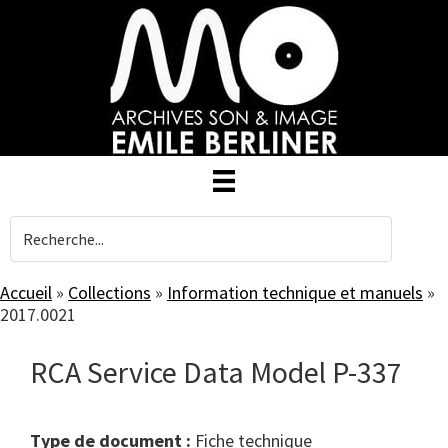
Skip
to
main
content
Accueil
»
Collections
»
Information technique et manuels
»
2017.0021
RCA Service Data Model P-337
Type de document :
fiche technique