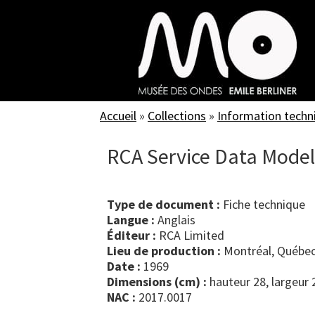
Skip
to
main
content
Accueil
»
Collections
»
Information techn
RCA Service Data Model
Type de document :
fiche technique
Langue :
Anglais
Éditeur :
RCA Limited
Lieu de production :
Montréal, Québec
Date :
1969
Dimensions (cm) :
hauteur 28, largeur 
NAC :
2017.0017