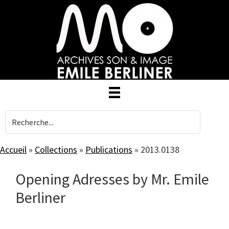
Skip
to
main
content
Accueil
»
Collections
»
Publications
»
2013.0138
Opening Adresses by Mr. Emile
Berliner