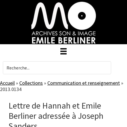
Skip
to
main
content
Accueil
»
Collections
»
Communication et renseignement
»
2013.0134
Lettre de Hannah et Emile
Berliner adressée à Joseph
Sanders