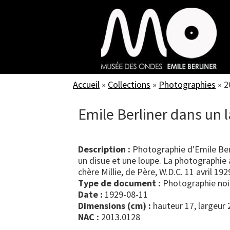
Skip
to
main
content
Accueil
»
Collections
»
Photographies
»
2
Emile Berliner dans un 
Description :
Photographie d'Emile Berl
un disue et une loupe. La photographie a 
chère Millie, de Père, W.D.C. 11 avril 192
Type de document :
photographie noi
Date :
1929-08-11
Dimensions (cm) :
hauteur 17, largeur 
NAC :
2013.0128