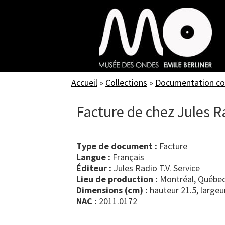
Skip
to
main
content
Accueil
»
Collections
»
Documentation c
Facture de chez Jules R
Type de document :
facture
Langue :
Français
Éditeur :
Jules Radio T.V. Service
Lieu de production :
Montréal, Québec
Dimensions (cm) :
hauteur 21.5, largeu
NAC :
2011.0172