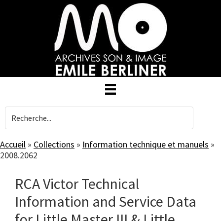
Skip
to
main
content
Accueil
»
Collections
»
Information technique et manuels
»
2008.2062
RCA Victor Technical
Information and Service Data
for Little Master III & Little