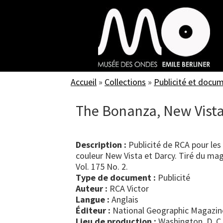
Skip
to
main
content
Accueil
»
Collections
»
Publicité et docu
The Bonanza, New Vista
Description :
Publicité de RCA pour les
couleur New Vista et Darcy. Tiré du ma
Vol. 175 No. 2.
Type de document :
publicité
Auteur :
RCA Victor
Langue :
Anglais
Éditeur :
National Geographic Magazin
Lieu de production :
Washington, D. C.