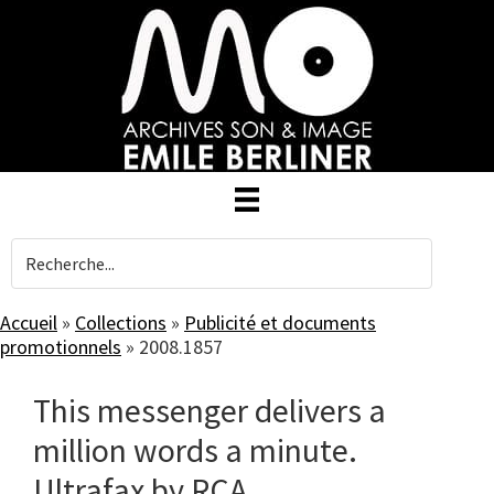
Skip
to
main
content
Accueil
»
Collections
»
Publicité et documents
promotionnels
»
2008.1857
This messenger delivers a
million words a minute.
Ultrafax by RCA