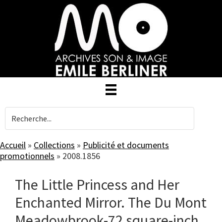
Skip
to
main
content
Accueil
»
Collections
»
Publicité et documents
promotionnels
»
2008.1856
The Little Princess and Her
Enchanted Mirror. The Du Mont
Meadowbrook-72 square-inch