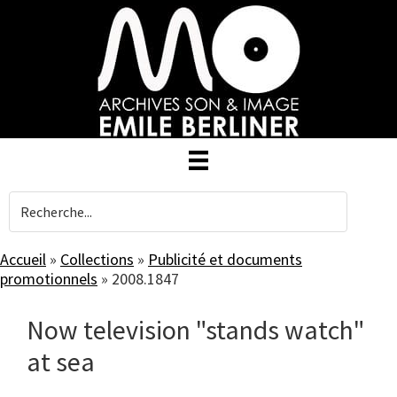
Skip
to
main
content
Accueil
»
Collections
»
Publicité et documents
promotionnels
»
2008.1847
Now television "stands watch"
at sea