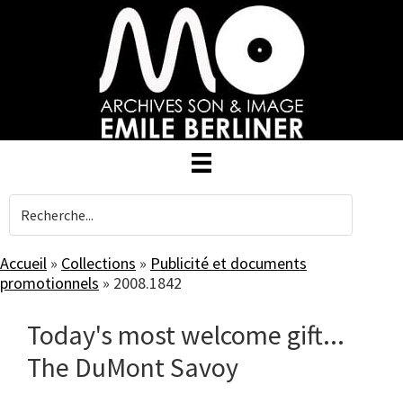
Skip
to
main
content
Accueil
»
Collections
»
Publicité et documents
promotionnels
»
2008.1842
Today's most welcome gift...
The DuMont Savoy