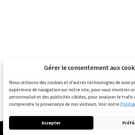
Gérer le consentement aux cook
Les archives du son et de l'image d'Emile B
grâce au financement de Bibliothèque et 
Nous utilisons des cookies et d'autres technologies de suivi 
pour les collectivités du patrimoine docu
expérience de navigation sur notre site, pour vous montrer u
d'aide aux musées (Accès numérique au pat
personnalisé et des publicités ciblées, pour analyser le trafic 
comprendre la provenance de nos visiteurs. Voir notre
Politiq
Accepter
Préfé
© 