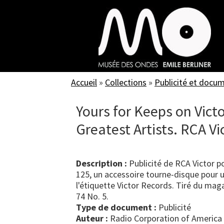
Skip
to
main
content
Accueil
»
Collections
»
Publicité et docu
Yours for Keeps on Vict
Greatest Artists. RCA V
Description :
Publicité de RCA Victor p
125, un accessoire tourne-disque pour 
l'étiquette Victor Records. Tiré du mag
74 No. 5.
Type de document :
publicité
Auteur :
Radio Corporation of America