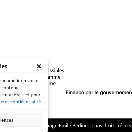
ies
erliner sont rendues possibles
Archives Canada (Programme
pour améliorer votre
mentaire) et du Programme
n contenu
rimoine).
de notre site et pour
ue de confidentialité
rences
2026 Archive son et image Emile Berliner. Tous droits réserv