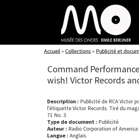
Skip
to
main
content
Accueil
»
Collections
»
Publicité et docu
Command Performance b
wish! Victor Records a
Description :
Publicité de RCA Victor p
l'étiquette Victor Records. Tiré du mag
71 No. 3.
Type de document :
publicité
Auteur :
Radio Corporation of America
Langue :
Anglais