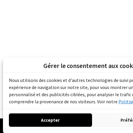
Gérer le consentement aux cook
Les archives du son et de l'image d'Emile B
grâce au financement de Bibliothèque et 
Nous utilisons des cookies et d'autres technologies de suivi 
pour les collectivités du patrimoine docu
expérience de navigation sur notre site, pour vous montrer u
d'aide aux musées (Accès numérique au pat
personnalisé et des publicités ciblées, pour analyser le trafic 
comprendre la provenance de nos visiteurs. Voir notre
Politiq
Accepter
Préfé
© 