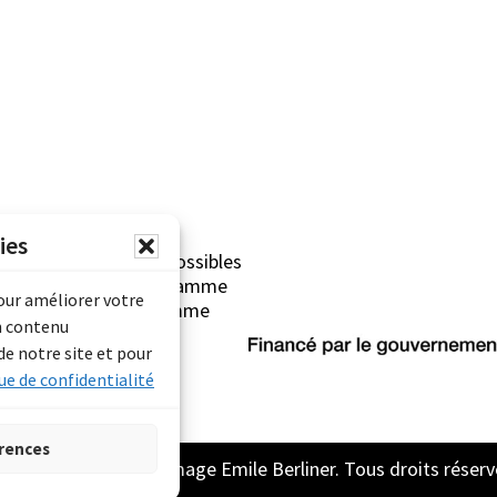
ies
erliner sont rendues possibles
Archives Canada (Programme
pour améliorer votre
mentaire) et du Programme
n contenu
rimoine).
de notre site et pour
ue de confidentialité
rences
2026 Archive son et image Emile Berliner. Tous droits réserv