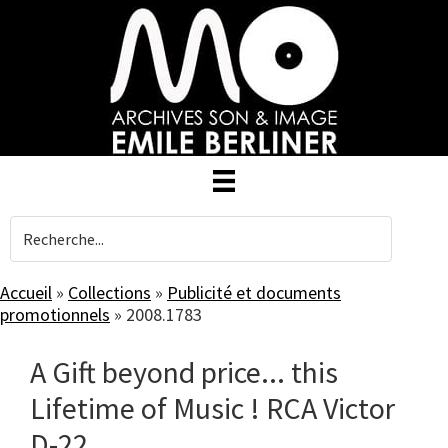
Skip
to
main
content
Accueil
»
Collections
»
Publicité et documents
promotionnels
»
2008.1783
A Gift beyond price... this
Lifetime of Music ! RCA Victor
D-22