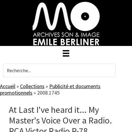
Skip
to
main
content
Accueil
»
Collections
»
Publicité et documents
promotionnels
»
2008.1745
At Last I've heard it... My
Master's Voice Over a Radio.
RCA Victor Radio R-78