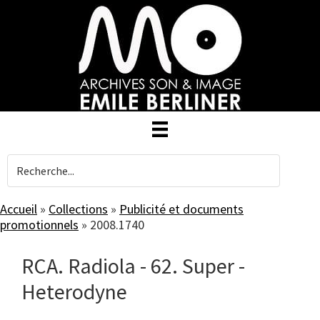
Skip
to
main
content
Accueil
»
Collections
»
Publicité et documents
promotionnels
»
2008.1740
RCA. Radiola - 62. Super -
Heterodyne