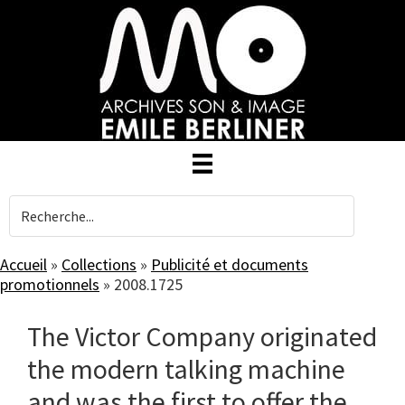
Skip
to
main
content
Accueil
»
Collections
»
Publicité et documents
promotionnels
»
2008.1725
The Victor Company originated
the modern talking machine
and was the first to offer the